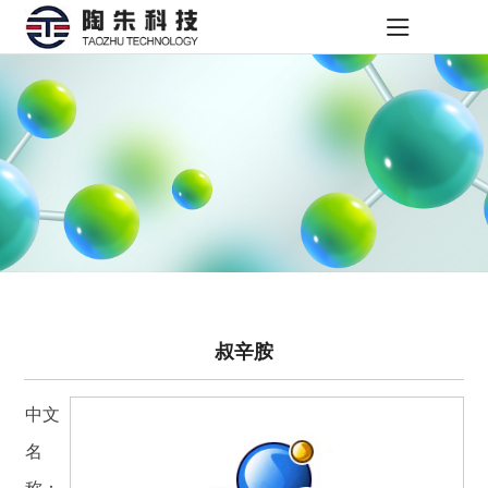
叔辛胺
中文
名